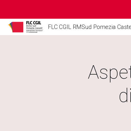
Sk
FLC CGIL RMSud Pomezia Castel
Aspet
d