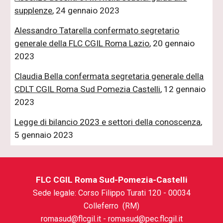
supplenze
, 24 gennaio 2023
Alessandro Tatarella confermato segretario
generale della FLC CGIL Roma Lazio
, 20 gennaio
2023
Claudia Bella confermata segretaria generale della
CDLT CGIL Roma Sud Pomezia Castelli
, 12 gennaio
2023
Legge di bilancio 2023 e settori della conoscenza
,
5 gennaio 2023
FLC CGIL Roma Sud-Pomezia-Castelli
Sede legale:
Corso Filippo Turati 120
- 000
34
Colleferro (RM)
romasud@flcgil.it - romasud@pec.flcgil.it