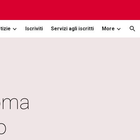
ion
tizie
Iscriviti
Servizi agli iscritti
More
oma 
o