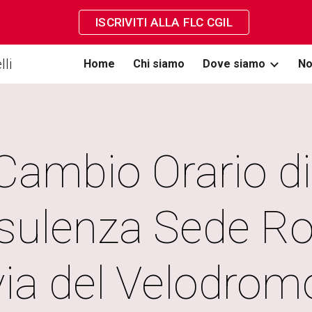
ISCRIVITI ALLA FLC CGIL
ip to main content
Skip to navigat
li
Home
Chi siamo
Dove siamo
No
Cambio Orario di 
sulenza Sede R
via del Velodrom