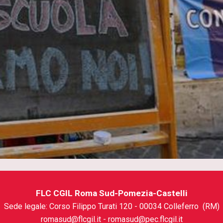
FLC CGIL Roma Sud-Pomezia-Castelli
Sede legale:
Corso Filippo Turati 120
- 000
34
Colleferro (RM)
romasud@flcgil.it - romasud@pec.flcgil.it