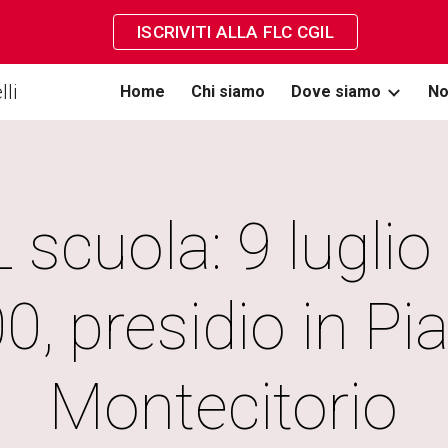
ISCRIVITI ALLA FLC CGIL
ip to main content
Skip to navigat
li
Home
Chi siamo
Dove siamo
No
scuola: 9 luglio 
0, presidio in Pia
Montecitorio