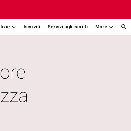
ion
tizie
Iscriviti
Servizi agli iscritti
More
ore 
zza 