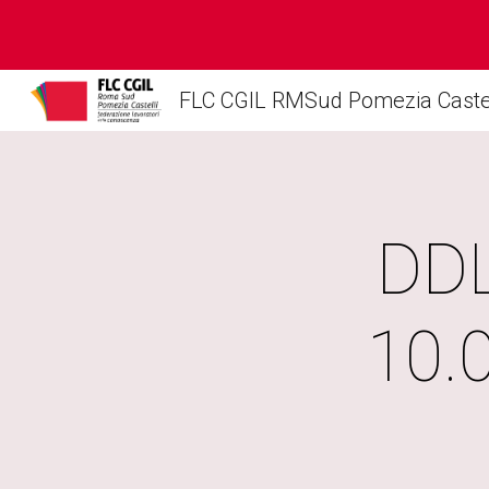
Sk
FLC CGIL RMSud Pomezia Castel
DDL 
10.0