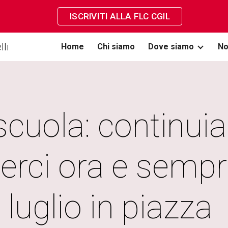
ISCRIVITI ALLA FLC CGIL
ip to main content
Skip to navigat
li
Home
Chi siamo
Dove siamo
No
cuola: continuia
erci ora e sempre
luglio in piazza 