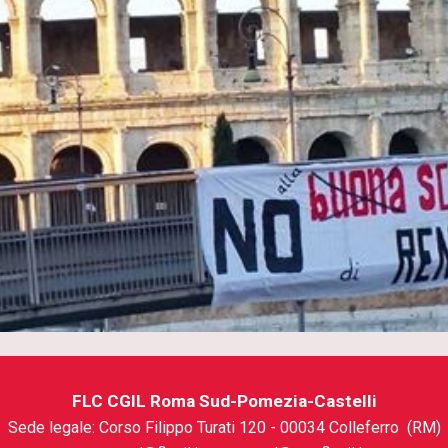
FLC CGIL Roma Sud-Pomezia-Castelli
Sede legale:
Corso Filippo Turati 120
- 000
34
Colleferro (RM)