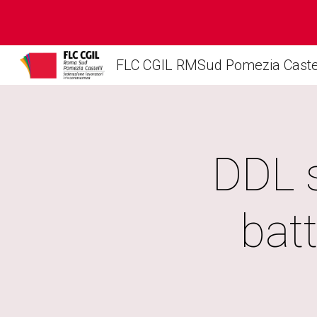
Sk
FLC CGIL RMSud Pomezia Castel
DDL s
batt