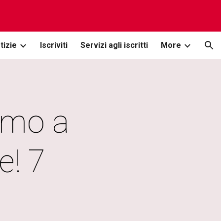
ion
tizie
Iscriviti
Servizi agli iscritti
More
mo a 
! 7 